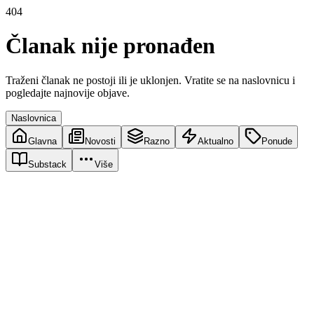
404
Članak nije pronađen
Traženi članak ne postoji ili je uklonjen. Vratite se na naslovnicu i
pogledajte najnovije objave.
Naslovnica
Glavna
Novosti
Razno
Aktualno
Ponude
Substack
Više