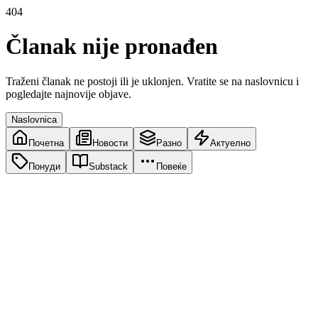
404
Članak nije pronađen
Traženi članak ne postoji ili je uklonjen. Vratite se na naslovnicu i
pogledajte najnovije objave.
Naslovnica
Почетна
Новости
Разно
Актуелно
Понуди
Substack
Повеќе