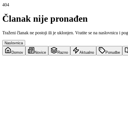
404
Članak nije pronađen
Traženi članak ne postoji ili je uklonjen. Vratite se na naslovnicu i po
Naslovnica
Domov
Novice
Razno
Aktualno
Ponudbe