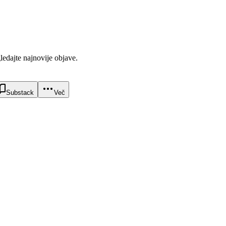
gledajte najnovije objave.
Substack
Več