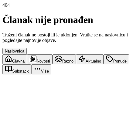
404
Članak nije pronađen
Traženi članak ne postoji ili je uklonjen. Vratite se na naslovnicu i
pogledajte najnovije objave.
Naslovnica
Glavna
Novosti
Razno
Aktualno
Ponude
Substack
Više