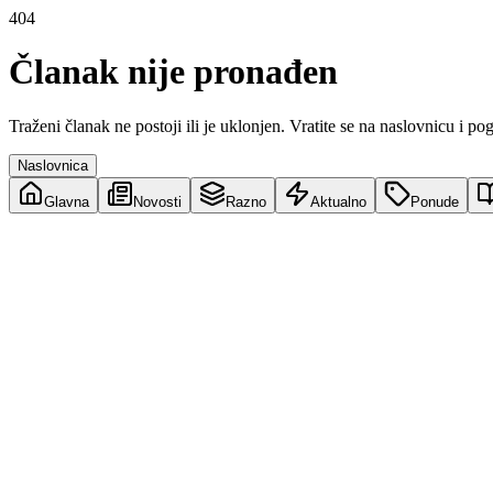
404
Članak nije pronađen
Traženi članak ne postoji ili je uklonjen. Vratite se na naslovnicu i po
Naslovnica
Glavna
Novosti
Razno
Aktualno
Ponude