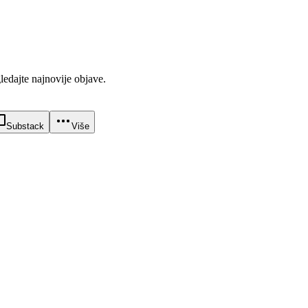
gledajte najnovije objave.
Substack
Više