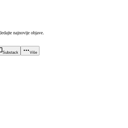
gledajte najnovije objave.
Substack
Više