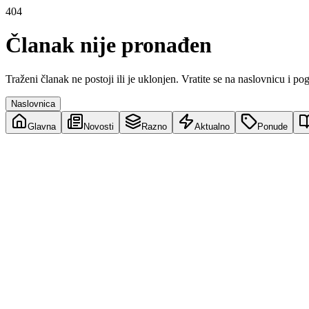
404
Članak nije pronađen
Traženi članak ne postoji ili je uklonjen. Vratite se na naslovnicu i po
Naslovnica
Glavna
Novosti
Razno
Aktualno
Ponude