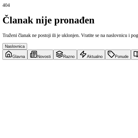
404
Članak nije pronađen
Traženi članak ne postoji ili je uklonjen. Vratite se na naslovnicu i po
Naslovnica
Glavna
Novosti
Razno
Aktualno
Ponude