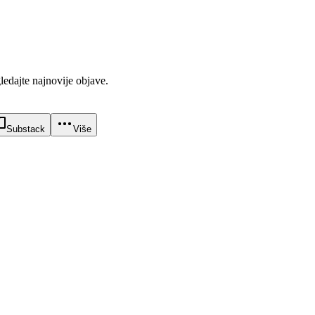
gledajte najnovije objave.
Substack
Više