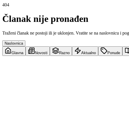
404
Članak nije pronađen
Traženi članak ne postoji ili je uklonjen. Vratite se na naslovnicu i po
Naslovnica
Glavna
Novosti
Razno
Aktualno
Ponude