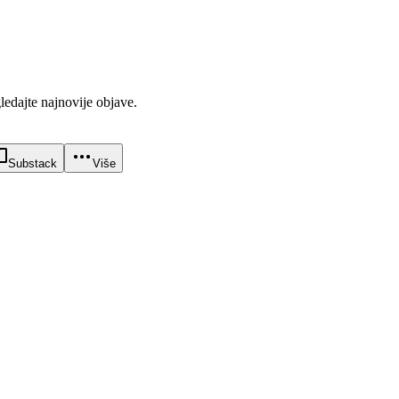
gledajte najnovije objave.
Substack
Više