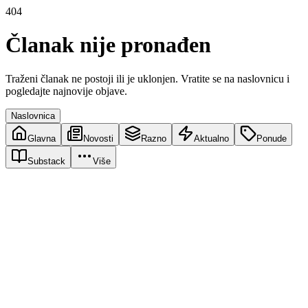
404
Članak nije pronađen
Traženi članak ne postoji ili je uklonjen. Vratite se na naslovnicu i
pogledajte najnovije objave.
Naslovnica
Glavna
Novosti
Razno
Aktualno
Ponude
Substack
Više