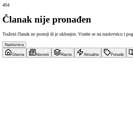
404
Članak nije pronađen
Traženi članak ne postoji ili je uklonjen. Vratite se na naslovnicu i po
Naslovnica
Glavna
Novosti
Razno
Aktualno
Ponude