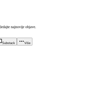
gledajte najnovije objave.
Substack
Više