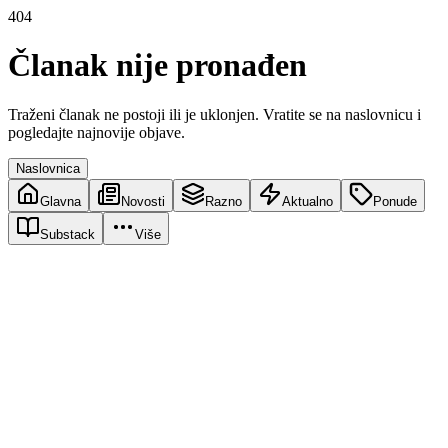
404
Članak nije pronađen
Traženi članak ne postoji ili je uklonjen. Vratite se na naslovnicu i
pogledajte najnovije objave.
Naslovnica
Glavna
Novosti
Razno
Aktualno
Ponude
Substack
Više