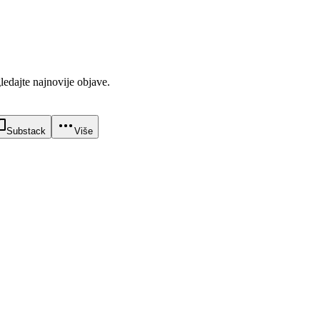
gledajte najnovije objave.
Substack
Više