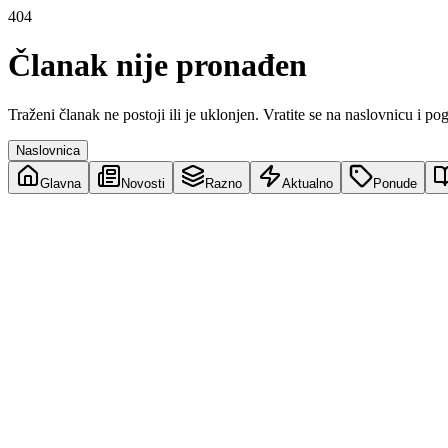
404
Članak nije pronađen
Traženi članak ne postoji ili je uklonjen. Vratite se na naslovnicu i po
Naslovnica
Glavna
Novosti
Razno
Aktualno
Ponude