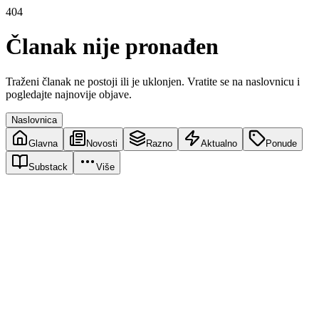
404
Članak nije pronađen
Traženi članak ne postoji ili je uklonjen. Vratite se na naslovnicu i
pogledajte najnovije objave.
Naslovnica
Glavna
Novosti
Razno
Aktualno
Ponude
Substack
Više