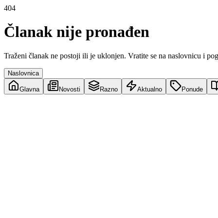
404
Članak nije pronađen
Traženi članak ne postoji ili je uklonjen. Vratite se na naslovnicu i po
Naslovnica
Glavna
Novosti
Razno
Aktualno
Ponude