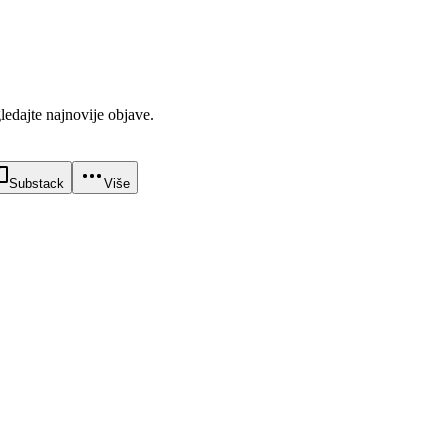
gledajte najnovije objave.
Substack
Više