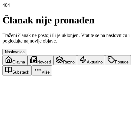
404
Članak nije pronađen
Traženi članak ne postoji ili je uklonjen. Vratite se na naslovnicu i
pogledajte najnovije objave.
Naslovnica
Glavna
Novosti
Razno
Aktualno
Ponude
Substack
Više