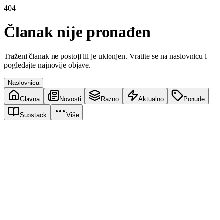
404
Članak nije pronađen
Traženi članak ne postoji ili je uklonjen. Vratite se na naslovnicu i
pogledajte najnovije objave.
Naslovnica
Glavna
Novosti
Razno
Aktualno
Ponude
Substack
Više