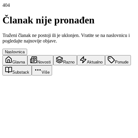
404
Članak nije pronađen
Traženi članak ne postoji ili je uklonjen. Vratite se na naslovnicu i
pogledajte najnovije objave.
Naslovnica
Glavna
Novosti
Razno
Aktualno
Ponude
Substack
Više