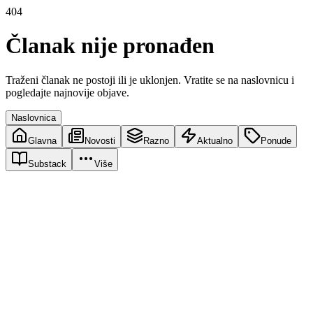
404
Članak nije pronađen
Traženi članak ne postoji ili je uklonjen. Vratite se na naslovnicu i
pogledajte najnovije objave.
Naslovnica
Glavna
Novosti
Razno
Aktualno
Ponude
Substack
Više