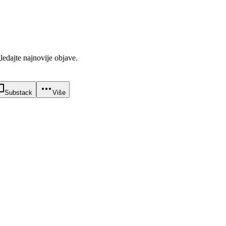
gledajte najnovije objave.
Substack
Više