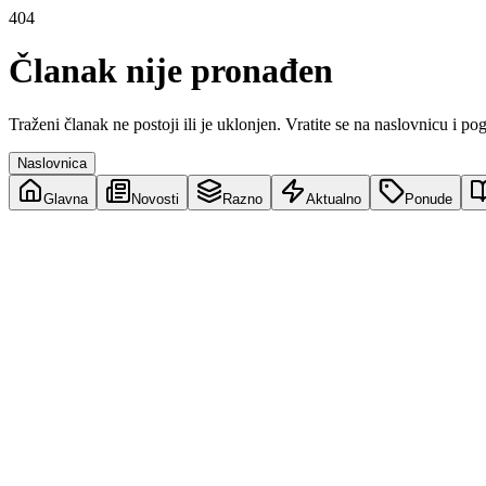
404
Članak nije pronađen
Traženi članak ne postoji ili je uklonjen. Vratite se na naslovnicu i po
Naslovnica
Glavna
Novosti
Razno
Aktualno
Ponude