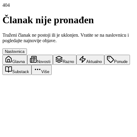
404
Članak nije pronađen
Traženi članak ne postoji ili je uklonjen. Vratite se na naslovnicu i
pogledajte najnovije objave.
Naslovnica
Glavna
Novosti
Razno
Aktualno
Ponude
Substack
Više