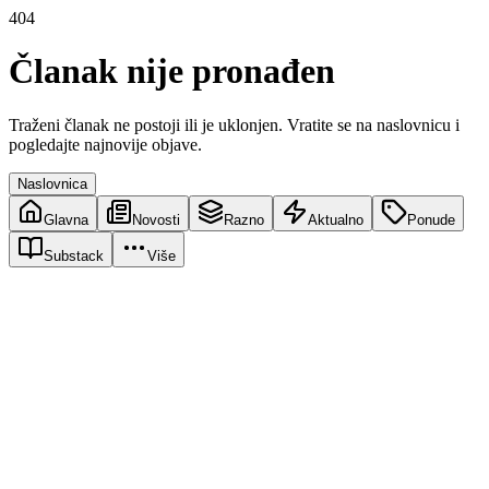
404
Članak nije pronađen
Traženi članak ne postoji ili je uklonjen. Vratite se na naslovnicu i
pogledajte najnovije objave.
Naslovnica
Glavna
Novosti
Razno
Aktualno
Ponude
Substack
Više