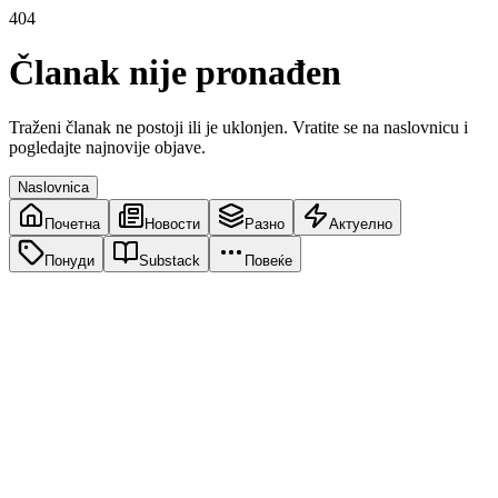
404
Članak nije pronađen
Traženi članak ne postoji ili je uklonjen. Vratite se na naslovnicu i
pogledajte najnovije objave.
Naslovnica
Почетна
Новости
Разно
Актуелно
Понуди
Substack
Повеќе