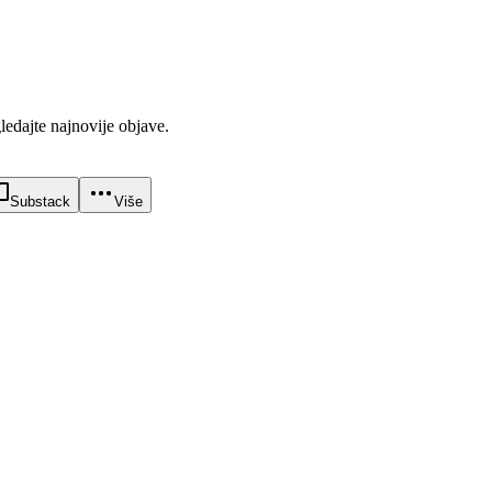
gledajte najnovije objave.
Substack
Više