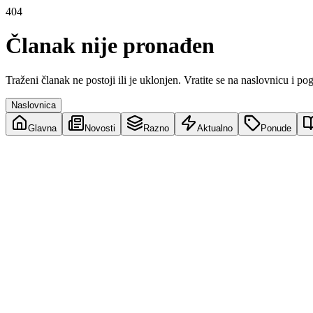
404
Članak nije pronađen
Traženi članak ne postoji ili je uklonjen. Vratite se na naslovnicu i po
Naslovnica
Glavna
Novosti
Razno
Aktualno
Ponude