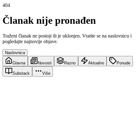
404
Članak nije pronađen
Traženi članak ne postoji ili je uklonjen. Vratite se na naslovnicu i
pogledajte najnovije objave.
Naslovnica
Glavna
Novosti
Razno
Aktualno
Ponude
Substack
Više