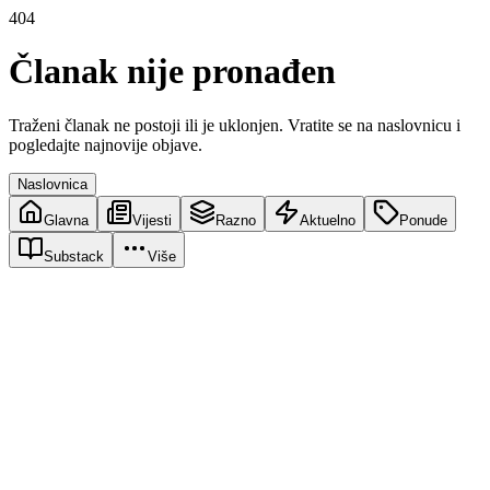
404
Članak nije pronađen
Traženi članak ne postoji ili je uklonjen. Vratite se na naslovnicu i
pogledajte najnovije objave.
Naslovnica
Glavna
Vijesti
Razno
Aktuelno
Ponude
Substack
Više