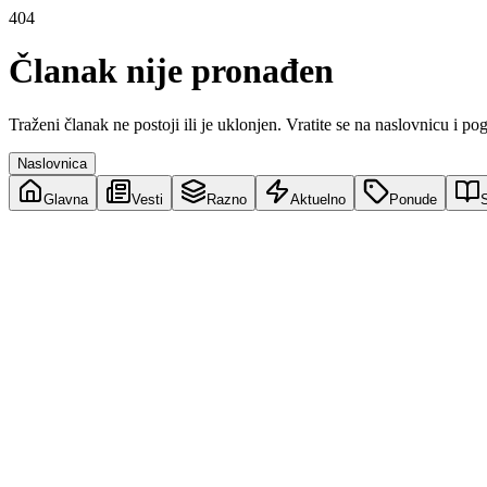
404
Članak nije pronađen
Traženi članak ne postoji ili je uklonjen. Vratite se na naslovnicu i po
Naslovnica
Glavna
Vesti
Razno
Aktuelno
Ponude