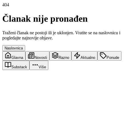
404
Članak nije pronađen
Traženi članak ne postoji ili je uklonjen. Vratite se na naslovnicu i
pogledajte najnovije objave.
Naslovnica
Glavna
Novosti
Razno
Aktualno
Ponude
Substack
Više