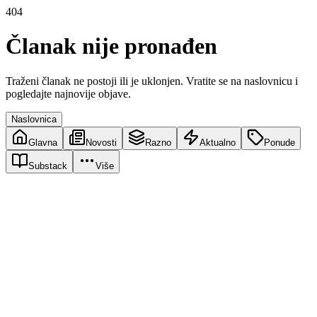
404
Članak nije pronađen
Traženi članak ne postoji ili je uklonjen. Vratite se na naslovnicu i
pogledajte najnovije objave.
Naslovnica
Glavna
Novosti
Razno
Aktualno
Ponude
Substack
Više