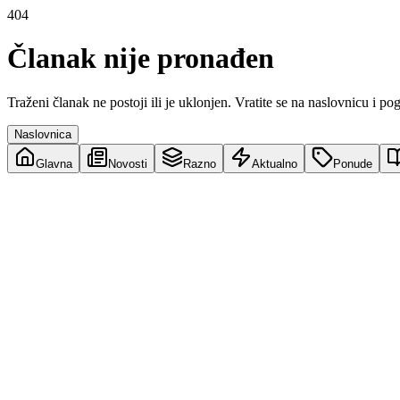
404
Članak nije pronađen
Traženi članak ne postoji ili je uklonjen. Vratite se na naslovnicu i po
Naslovnica
Glavna
Novosti
Razno
Aktualno
Ponude