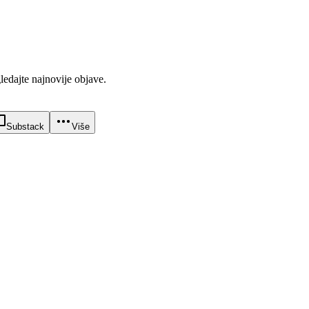
gledajte najnovije objave.
Substack
Više