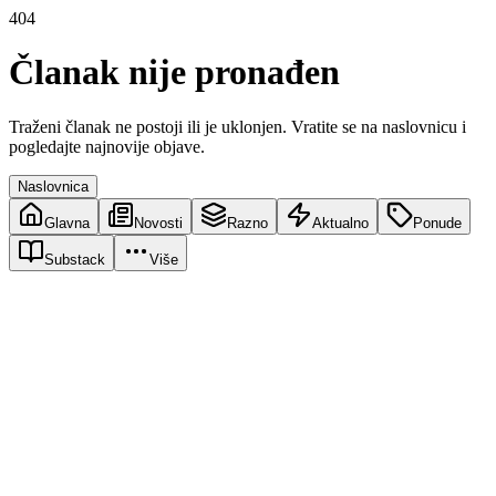
404
Članak nije pronađen
Traženi članak ne postoji ili je uklonjen. Vratite se na naslovnicu i
pogledajte najnovije objave.
Naslovnica
Glavna
Novosti
Razno
Aktualno
Ponude
Substack
Više