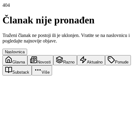
404
Članak nije pronađen
Traženi članak ne postoji ili je uklonjen. Vratite se na naslovnicu i
pogledajte najnovije objave.
Naslovnica
Glavna
Novosti
Razno
Aktualno
Ponude
Substack
Više