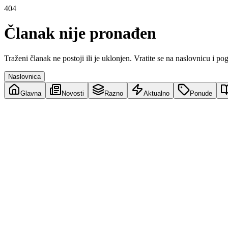
404
Članak nije pronađen
Traženi članak ne postoji ili je uklonjen. Vratite se na naslovnicu i po
Naslovnica
Glavna
Novosti
Razno
Aktualno
Ponude