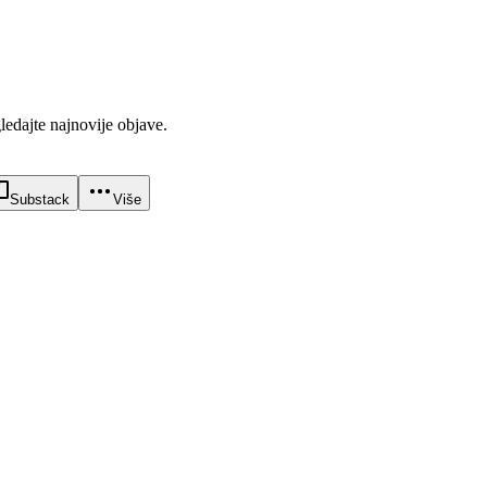
gledajte najnovije objave.
Substack
Više