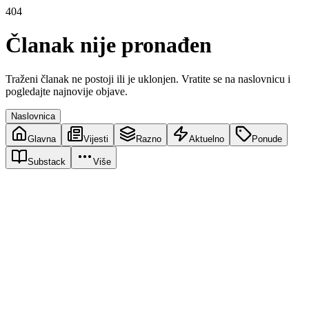
404
Članak nije pronađen
Traženi članak ne postoji ili je uklonjen. Vratite se na naslovnicu i
pogledajte najnovije objave.
Naslovnica
Glavna
Vijesti
Razno
Aktuelno
Ponude
Substack
Više