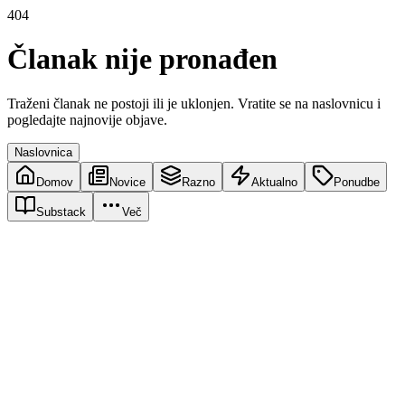
404
Članak nije pronađen
Traženi članak ne postoji ili je uklonjen. Vratite se na naslovnicu i
pogledajte najnovije objave.
Naslovnica
Domov
Novice
Razno
Aktualno
Ponudbe
Substack
Več