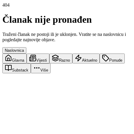
404
Članak nije pronađen
Traženi članak ne postoji ili je uklonjen. Vratite se na naslovnicu i
pogledajte najnovije objave.
Naslovnica
Glavna
Vijesti
Razno
Aktuelno
Ponude
Substack
Više