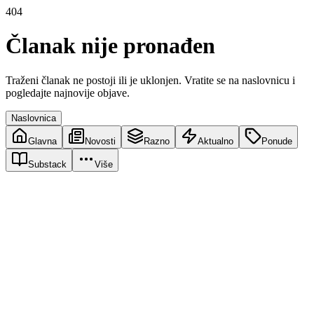
404
Članak nije pronađen
Traženi članak ne postoji ili je uklonjen. Vratite se na naslovnicu i
pogledajte najnovije objave.
Naslovnica
Glavna
Novosti
Razno
Aktualno
Ponude
Substack
Više