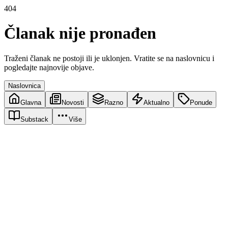
404
Članak nije pronađen
Traženi članak ne postoji ili je uklonjen. Vratite se na naslovnicu i
pogledajte najnovije objave.
Naslovnica
Glavna
Novosti
Razno
Aktualno
Ponude
Substack
Više