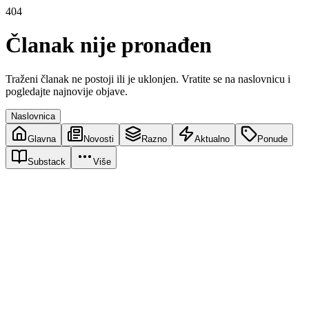
404
Članak nije pronađen
Traženi članak ne postoji ili je uklonjen. Vratite se na naslovnicu i
pogledajte najnovije objave.
Naslovnica
Glavna
Novosti
Razno
Aktualno
Ponude
Substack
Više