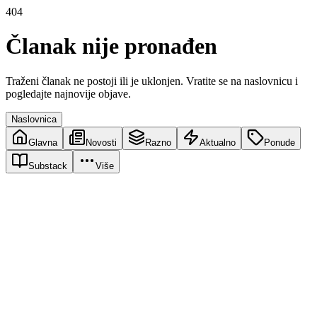
404
Članak nije pronađen
Traženi članak ne postoji ili je uklonjen. Vratite se na naslovnicu i
pogledajte najnovije objave.
Naslovnica
Glavna
Novosti
Razno
Aktualno
Ponude
Substack
Više