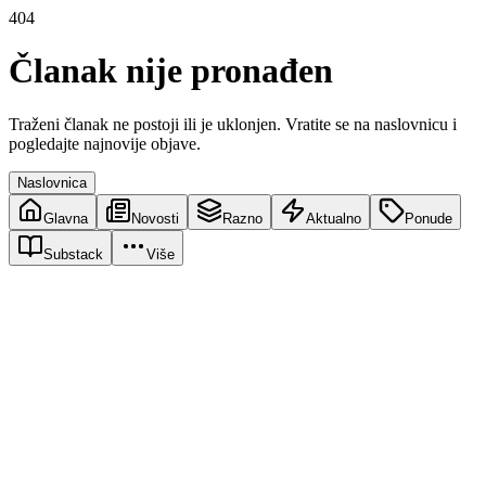
404
Članak nije pronađen
Traženi članak ne postoji ili je uklonjen. Vratite se na naslovnicu i
pogledajte najnovije objave.
Naslovnica
Glavna
Novosti
Razno
Aktualno
Ponude
Substack
Više