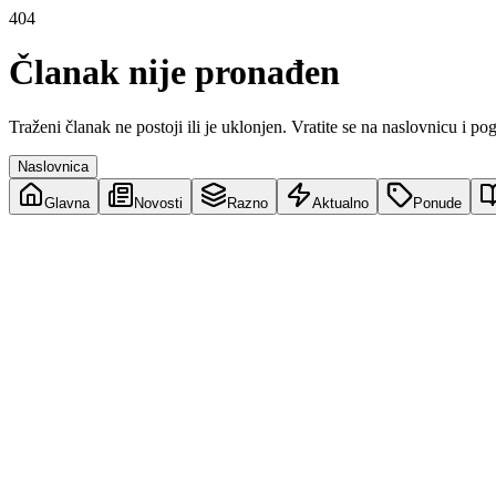
404
Članak nije pronađen
Traženi članak ne postoji ili je uklonjen. Vratite se na naslovnicu i po
Naslovnica
Glavna
Novosti
Razno
Aktualno
Ponude