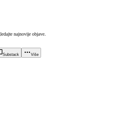
gledajte najnovije objave.
Substack
Više