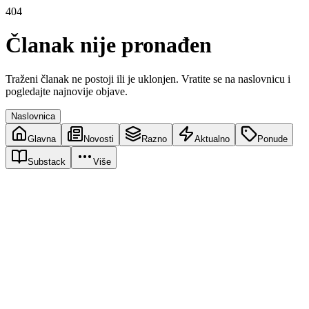
404
Članak nije pronađen
Traženi članak ne postoji ili je uklonjen. Vratite se na naslovnicu i
pogledajte najnovije objave.
Naslovnica
Glavna
Novosti
Razno
Aktualno
Ponude
Substack
Više