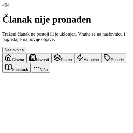
404
Članak nije pronađen
Traženi članak ne postoji ili je uklonjen. Vratite se na naslovnicu i
pogledajte najnovije objave.
Naslovnica
Glavna
Novosti
Razno
Aktualno
Ponude
Substack
Više