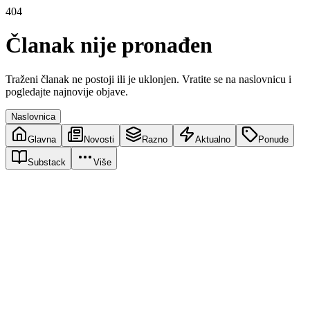
404
Članak nije pronađen
Traženi članak ne postoji ili je uklonjen. Vratite se na naslovnicu i
pogledajte najnovije objave.
Naslovnica
Glavna
Novosti
Razno
Aktualno
Ponude
Substack
Više