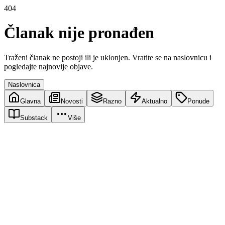
404
Članak nije pronađen
Traženi članak ne postoji ili je uklonjen. Vratite se na naslovnicu i
pogledajte najnovije objave.
Naslovnica
Glavna
Novosti
Razno
Aktualno
Ponude
Substack
Više