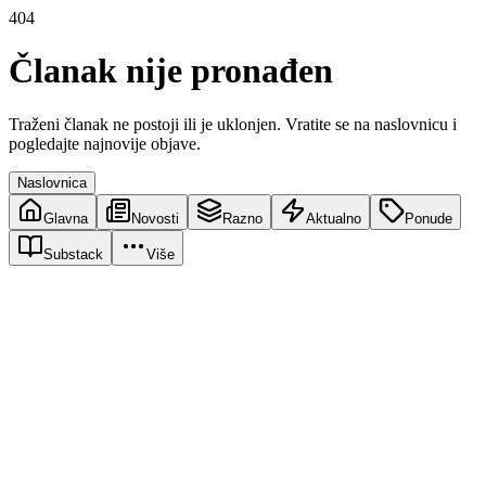
404
Članak nije pronađen
Traženi članak ne postoji ili je uklonjen. Vratite se na naslovnicu i
pogledajte najnovije objave.
Naslovnica
Glavna
Novosti
Razno
Aktualno
Ponude
Substack
Više