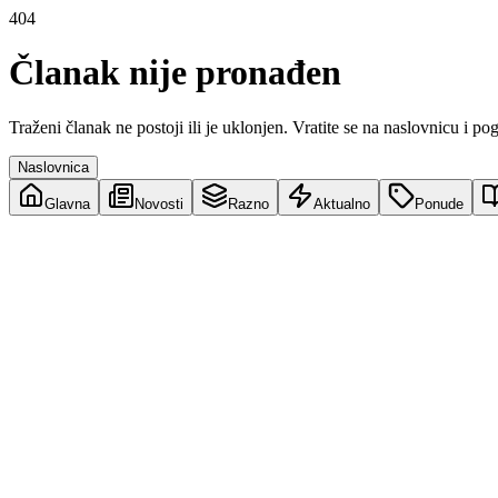
404
Članak nije pronađen
Traženi članak ne postoji ili je uklonjen. Vratite se na naslovnicu i po
Naslovnica
Glavna
Novosti
Razno
Aktualno
Ponude