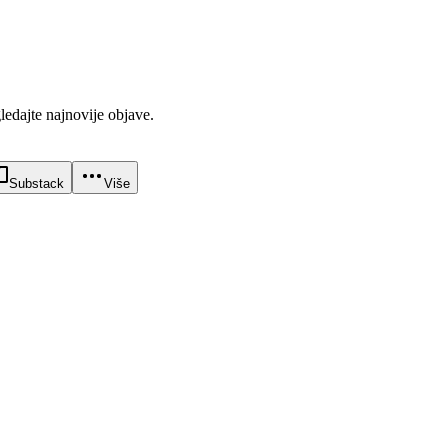
gledajte najnovije objave.
Substack
Više