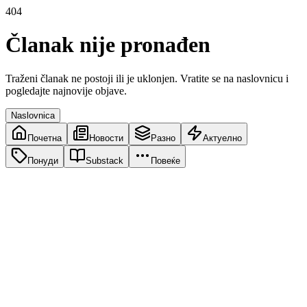
404
Članak nije pronađen
Traženi članak ne postoji ili je uklonjen. Vratite se na naslovnicu i
pogledajte najnovije objave.
Naslovnica
Почетна
Новости
Разно
Актуелно
Понуди
Substack
Повеќе