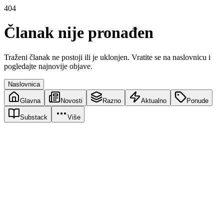
404
Članak nije pronađen
Traženi članak ne postoji ili je uklonjen. Vratite se na naslovnicu i
pogledajte najnovije objave.
Naslovnica
Glavna
Novosti
Razno
Aktualno
Ponude
Substack
Više