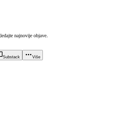
gledajte najnovije objave.
Substack
Više