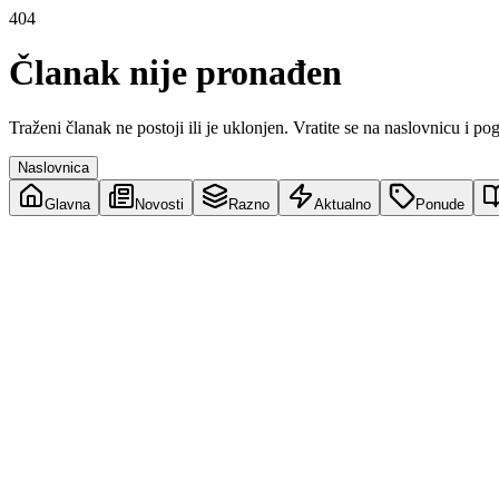
404
Članak nije pronađen
Traženi članak ne postoji ili je uklonjen. Vratite se na naslovnicu i po
Naslovnica
Glavna
Novosti
Razno
Aktualno
Ponude